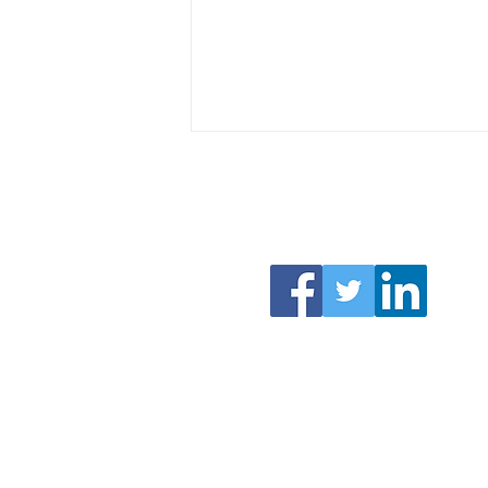
La berce commune, la plante
aux nombreux bienfaits.
Copyrigh
meilleur aromathérapeute Grenoble
-
se soigner par l