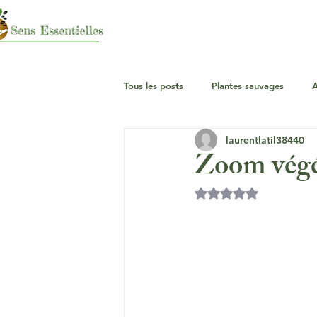
Tous les posts
Plantes sauvages
A
laurentlatil38440
Zoom végét
Noté NaN étoiles su