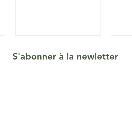
S'abonner à la newletter
Mentions légales
Plan du site
Nos liens précieu
La mâche sauvage ou doucette:
Surpre
une excellente salade hivernale.
champ
t© Sens Essentielles 2026 - Tous droits réservés - All rights
es huiles essentielles
-
expert en aromathérapie Vienne
-
Quelle est la meilleure huile essenti
Huiles essentielles sur Vienne