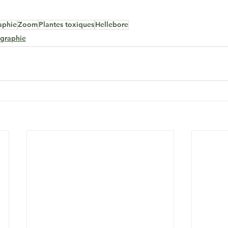
aphie
Zoom
Plantes toxiques
Hellebore
graphie