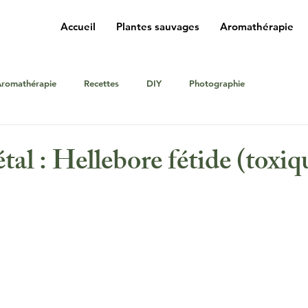
Accueil
Plantes sauvages
Aromathérapie
romathérapie
Recettes
DIY
Photographie
al : Hellebore fétide (toxiq
r 5.