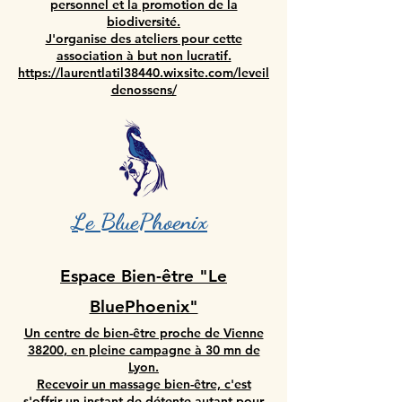
personnel et la promotion de la
biodiversité.
J'organise des ateliers pour cette
association à but non lucratif.
https://laurentlatil38440.wixsite.com/leveil
denossens/
Le BluePhoenix
Espace Bien-être "Le
BluePhoenix"
Un centre de bien-être proche de
Vienne
38200
, en pleine campagne à 30 mn de
Lyon.
Recevoir un massage bien-être, c'est
s'offrir un instant de détente autant pour