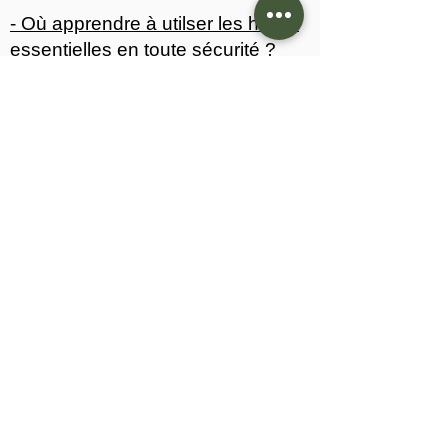
- Où apprendre à utilser les huiles
essentielles en toute sécurité ?
Contactez moi
S'abonner à la newletter
Plan du site
Nos liens précieux
Mentions légales
Copyright© Sens Essentielles
2026 - Tous droits réservés -
All rights reserved