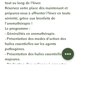
tout au long de l'hiver.
Réservez votre place dès maintenant et 
préparez-vous à affronter l'hiver en toute 
sérénité, grâce aux bienfaits de 
l'aromathérapie !
Le programme :
- Généralités en aromathérapie.
- Présentation des modes d'action des 
huiles essentielles sur les agents 
pathogènes.
- Présentation des huiles essentielles 
majeures.
- Réalisation d'un mélange à emporter.
- Présentation des méthodes d'utilisation 
du mélange.
Prévoir :
- De quoi prendre des notes
Tarif: 
20€