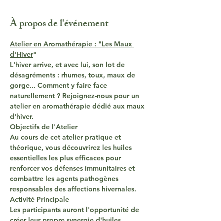
À propos de l'événement
Atelier en Aromathérapie : "Les Maux 
d'Hiver
"
L'hiver arrive, et avec lui, son lot de 
désagréments : rhumes, toux, maux de 
gorge... Comment y faire face 
naturellement ? Rejoignez-nous pour un 
atelier en aromathérapie dédié aux maux 
d'hiver.
Objectifs de l'Atelier
Au cours de cet atelier pratique et 
théorique, vous découvrirez les huiles 
essentielles les plus efficaces pour 
renforcer vos défenses immunitaires et 
combattre les agents pathogènes 
responsables des affections hivernales.
Activité Principale
Les participants auront l'opportunité de 
créer leur propre synergie d'huiles 